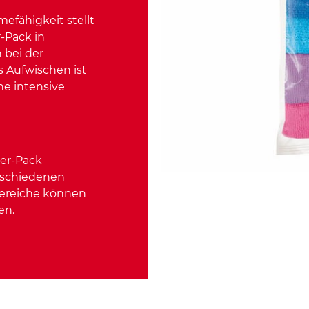
fähigkeit stellt
-Pack in
 bei der
s Aufwischen ist
e intensive
8er-Pack
rschiedenen
bereiche können
en.