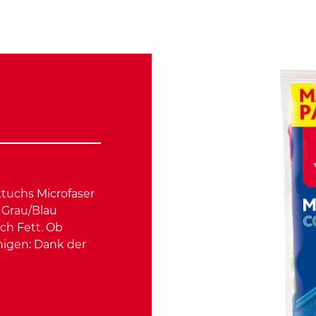
ktuchs Microfaser
n Grau/Blau
ch Fett. Ob
nigen: Dank der