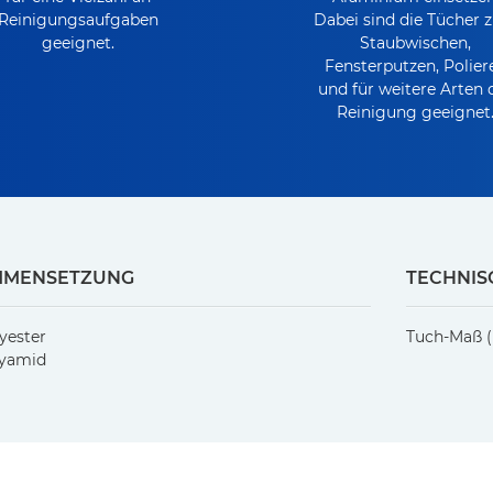
Reinigungsaufgaben
Dabei sind die Tücher
geeignet.
Staubwischen,
Fensterputzen, Polier
und für weitere Arten 
Reinigung geeignet
MMENSETZUNG
TECHNIS
yester
Tuch-Maß (
lyamid