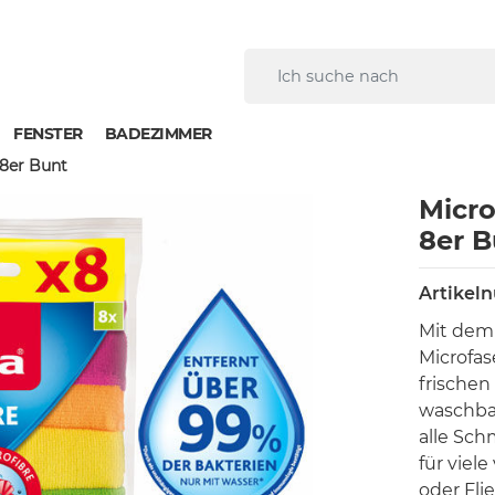
FENSTER
BADEZIMMER
 8er Bunt
Micro
8er B
Artikel
Mit dem
Microfas
frischen
waschbar
alle Sch
für viel
oder Fli