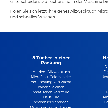
unterscheiden. Die Tücher sind in der Maschine b
Holen Sie sich jetzt Ihr eigenes Allzwecktuch Micr
und schnelles Wischen.
8 Tücher in einer
Ho
Packung
D
Mit dem Allzwecktuch
Ei
Microfaser Colors in der
ko
8er-Packung von Vileda
haben Sie einen
praktischen Vorrat im
Tr
Haus. Die
Al
hochabsorbierenden
Co
Microfasertücher können