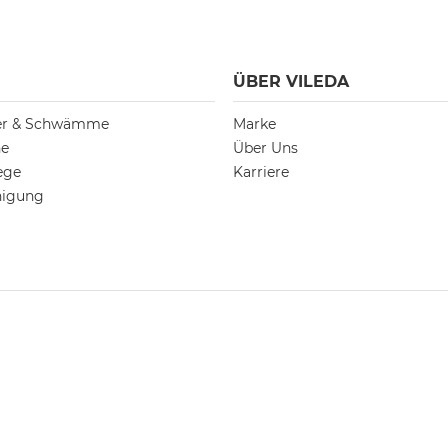
ÜBER VILEDA
ger & Schwämme
Marke
he
Über Uns
ege
Karriere
nigung