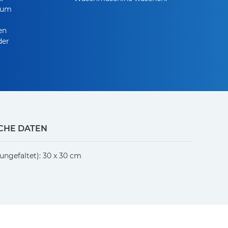
 zum
en
der
.
CHE DATEN
ungefaltet): 30 x 30 cm