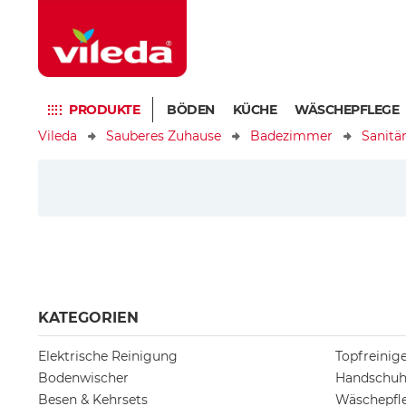
PRODUKTE
BÖDEN
KÜCHE
WÄSCHEPFLEGE
Vileda
Sauberes Zuhause
Badezimmer
Sanitä
KATEGORIEN
Elektrische Reinigung
Topfreini
Bodenwischer
Handschu
Besen & Kehrsets
Wäschepfl